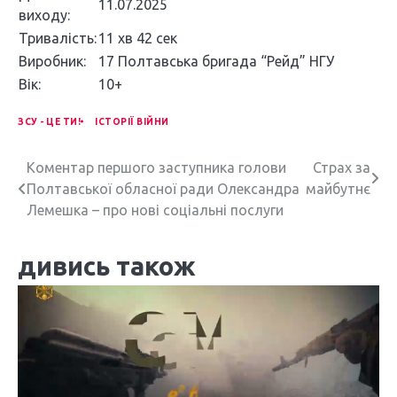
11.07.2025
виходу:
Тривалість:
11 хв 42 сек
Виробник:
17 Полтавська бригада “Рейд” НГУ
Вік:
10+
ЗСУ - ЦЕ ТИ!
ІСТОРІЇ ВІЙНИ
Н
Коментар першого заступника голови
Страх за
Полтавської обласної ради Олександра
майбутнє
а
Лемешка – про нові соціальні послуги
в
дивись також
і
г
а
ц
і