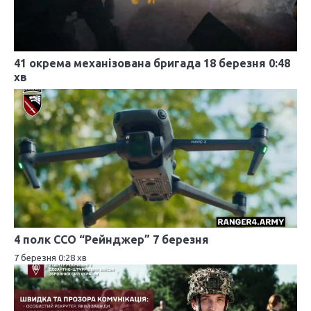
я
з
41 окрема механізована бригада 18 березня 0:48
а
хв
п
и
с
і
в
4 полк ССО “Рейнджер” 7 березня
7 березня 0:28 хв