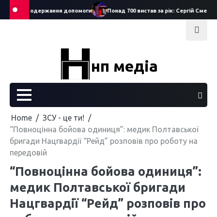
Skip
заяв на одержання допомоги
Понад 700 вистав за рік: Сергій Смеречук 
to
content
нп медіа
Home
ЗСУ - це ти!
“Повноцінна бойова одиниця”: медик Полтавської
бригади Нацгвардії “Рейд” розповів про роботу на
передовій
“Повноцінна бойова одиниця”:
медик Полтавської бригади
Нацгвардії “Рейд” розповів про