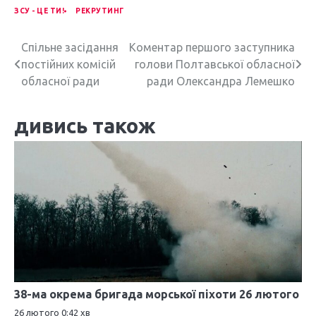
ЗСУ - ЦЕ ТИ!
РЕКРУТИНГ
Н
Спільне засідання
Коментар першого заступника
постійних комісій
голови Полтавської обласної
а
обласної ради
ради Олександра Лемешко
в
дивись також
і
г
а
ц
і
я
з
38-ма окрема бригада морської піхоти 26 лютого
а
26 лютого 0:42 хв