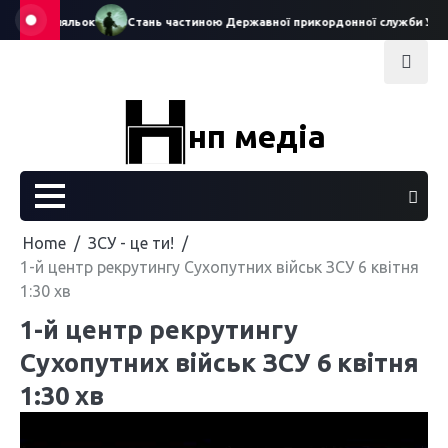
Skip
еатру ляльок
Стань частиною Державної прикордонної служби України
to
content
нп медіа
Home
ЗСУ - це ти!
1-й центр рекрутингу Сухопутних військ ЗСУ 6 квітня
1:30 хв
1-й центр рекрутингу
Сухопутних військ ЗСУ 6 квітня
1:30 хв