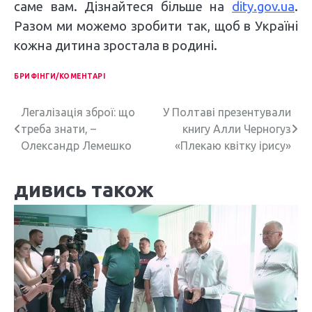
саме вам. Дізнайтеся більше на
dity.gov.ua
.
Разом ми можемо зробити так, щоб в Україні
кожна дитина зростала в родині.
БРИФІНГИ/КОМЕНТАРІ
Н
Легалізація зброї: що
У Полтаві презентували
треба знати, –
книгу Алли Черногуз
а
Олександр Лемешко
«Плекаю квітку ірису»
в
дивись також
і
г
а
ц
і