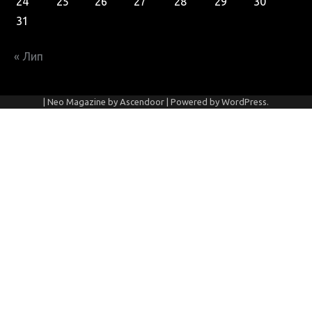
24
25
26
27
28
29
30
31
« Лип
| Neo Magazine by
Ascendoor
| Powered by
WordPress
.