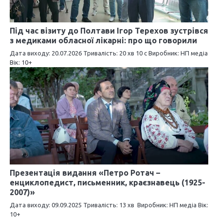
я
з
Під час візиту до Полтави Ігор Терехов зустрівся
а
з медиками обласної лікарні: про що говорили
п
Дата виходу: 20.07.2026 Тривалість: 20 хв 10 c Виробник: НП медіа
Вік: 10+
и
с
і
в
Презентація видання «Петро Ротач –
енциклопедист, письменник, краєзнавець (1925-
2007)»
Дата виходу: 09.09.2025 Тривалість: 13 хв Виробник: НП медіа Вік:
10+