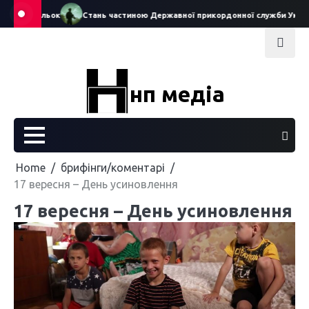
Skip
тру ляльок
Стань частиною Державної прикордонної служби України
to
content
нп медіа
Home
брифінги/коментарі
17 вересня – День усиновлення
17 вересня – День усиновлення