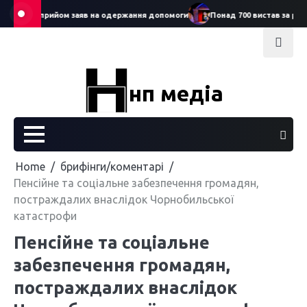
Skip
ртував прийом заяв на одержання допомоги
Понад 700 вистав за рік: Се
to
content
нп медіа
Home
брифінги/коментарі
Пенсійне та соціальне забезпечення громадян,
постраждалих внаслідок Чорнобильської
катастрофи
Пенсійне та соціальне
забезпечення громадян,
постраждалих внаслідок