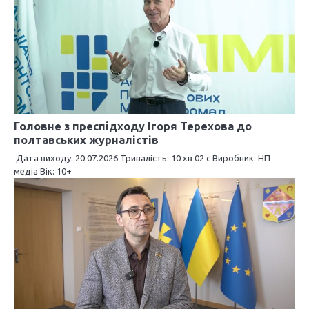
а
ц
і
я
з
Головне з преспідходу Ігоря Терехова до
а
полтавських журналістів
п
Дата виходу: 20.07.2026 Тривалість: 10 хв 02 c Виробник: НП
медіа Вік: 10+
и
с
і
в