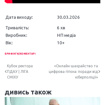
Дата виходу:
30.03.2026
Тривалість:
6 хв
Виробник:
НП медіа
Вік:
10+
БРИФІНГИ/КОМЕНТАРІ
Н
Кубок ректора
«Онлайн-шахрайство та
ПДАУ | ЛІГА
цифрова гігієна: поради від
а
СМІХУ
кіберполіції»
в
дивись також
і
г