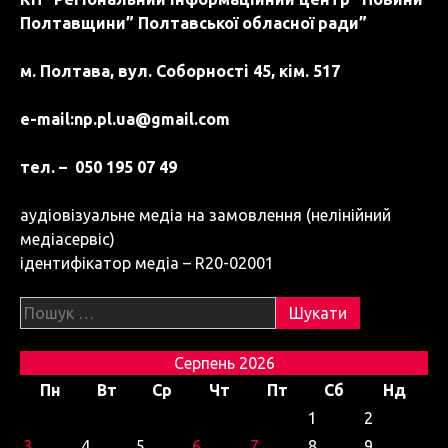
Полтавщини” Полтавської обласної ради”
м. Полтава, вул. Соборності 45, кім. 517
e-mail:
np.pl.ua@gmail.com
тел. – 050 195 07 49
аудіовізуальне медіа на замовлення (нелінійний
медіасервіс)
ідентифікатор медіа – R20-02001
Пошук:
Серпень 2026
Пн
Вт
Ср
Чт
Пт
Сб
Нд
1
2
3
4
5
6
7
8
9