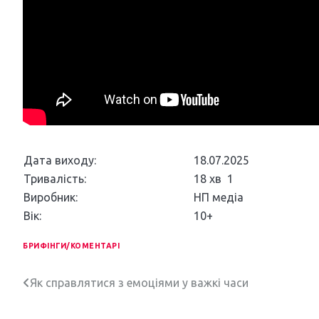
Дата виходу:
18.07.2025
Тривалість:
18 хв 1
Виробник:
НП медіа
Вік:
10+
БРИФІНГИ/КОМЕНТАРІ
Н
Як справлятися з емоціями у важкі часи
а