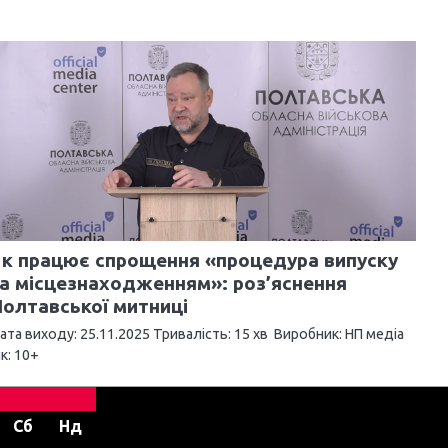
к працює спрощення «процедура випуску
а місцезнаходженням»: роз’яснення
олтавської митниці
ата виходу: 25.11.2025 Тривалість: 15 хв Виробник: НП медіа
ік: 10+
Сб
Нд