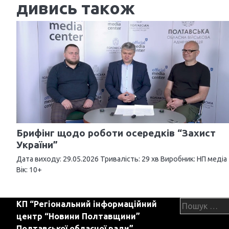
дивись також
в
і
г
а
ц
і
я
Брифінг щодо роботи осередків “Захист
з
України”
а
Дата виходу: 29.05.2026 Тривалість: 29 хв Виробник: НП медіа
Вік: 10+
п
и
Пошук:
КП “Регіональний інформаційний
с
центр “Новини Полтавщини”
Полтавської обласної ради”