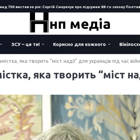
 вистав за рік: Сергій Смеречук про підсумки 88-го сезону Полтавськог
нп медіа
ЗСУ – це ти!
Корисно для кожного
Вінілос
істка, яка творить “міст надії” для українців під час вій
тка, яка творить “міст над