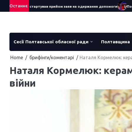
Skip
Останнє
а – 2026: стартував прийом заяв на одержання допомоги
Понад 700
to
content
Сесії Полтавської обласної ради
Полтавщина
Home
брифінги/коментарі
Наталя Кормелюк: керам
Наталя Кормелюк: кераміс
війни