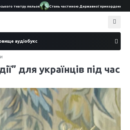
о театру ляльок
Стань частиною Державної прикордонної служби У
ховище аудіобукс
ни
ії” для українців під час