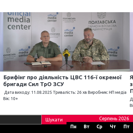
Брифінг про діяльність ЦВС 116-ї окремої
Я
бригади Сил ТрО ЗСУ
з
П
Дата виходу: 11.08.2025 Тривалість: 26 хв Виробник: НП медіа
Вік: 10+
Д
В
Серпень 2026
Пн
Вт
Ср
Чт
Пт