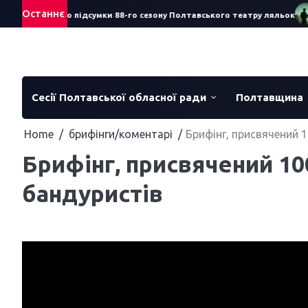
Skip
Останнє
ій Смеречук про підсумки 88-го сезону Полтавського театру ляльок
to
content
Сесії Полтавської обласної ради
Полтавщина
Home
брифінги/коментарі
Брифінг, присвячений 
Брифінг, присвячений 10
бандуристів