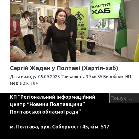
г
а
ц
і
я
з
Сергій Жадан у Полтаві (Хартія-хаб)
а
Дата виходу: 05.09.2025 Тривалість: 39 хв 55 Виробник: НП
медіа Вік: 10+
п
Пошук:
КП “Регіональний інформаційний
и
центр “Новини Полтавщини”
с
Полтавської обласної ради”
і
м. Полтава, вул. Соборності 45, кім. 517
в