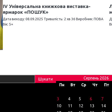
ІV Універсальна книжкова виставка-
Л
ярмарок «ПОШУК»
Дата виходу: 08.09.2025 Тривалість: 2 хв 36 Виробник: ПОВА
Д
Вік: 5+
В
Серпень 2026
Пн
Вт
Ср
Чт
Пт
3
4
5
6
7
10
11
12
13
14