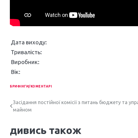
Дата виходу:
Тривалість:
Виробник:
Вік:
БРИФІНГИ/КОМЕНТАРІ
Н
Засідання постійної комісії з питань бюджету та упр
майном
а
в
дивись також
і