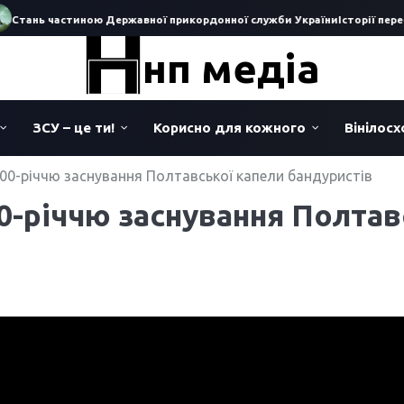
Стань частиною Державної прикордонної служби України
Історії перес
нп медіа
ЗСУ – це ти!
Корисно для кожного
Вінілос
100-річчю заснування Полтавської капели бандуристів
0-річчю заснування Полтав