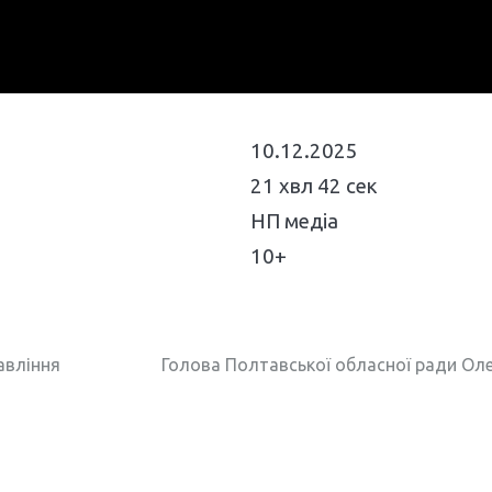
10.12.2025
21 хвл 42 сек
НП медіа
10+
авління
Голова Полтавської обласної ради Олек