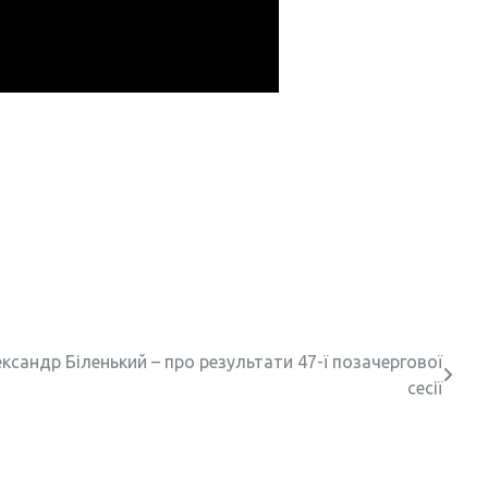
сандр Біленький – про результати 47-ї позачергової
сесії