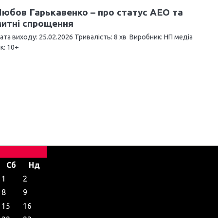
юбов Гарькавенко – про статус АЕО та
митні спрощення
ата виходу: 25.02.2026 Тривалість: 8 хв Виробник: НП медіа
ік: 10+
Сб
Нд
1
2
8
9
15
16