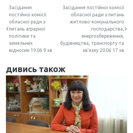
Н
Засідання
Засідання постійної комісії
постійної комісії
обласної ради з питань
а
обласної ради з
житлово-комунального
в
питань аграрної
господарства,
політики та
енергозбереження,
і
земельних
будівництва, транспорту та
г
відносин 19.06 9 хв
зв’язку 20.06 17 хв
а
дивись також
ц
і
я
з
а
п