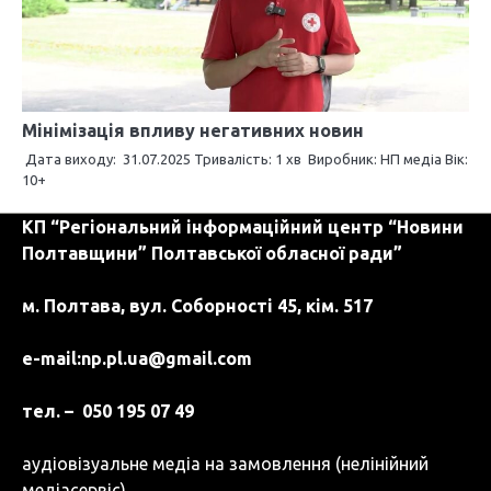
Мінімізація впливу негативних новин
Дата виходу: 31.07.2025 Тривалість: 1 хв Виробник: НП медіа Вік:
10+
КП “Регіональний інформаційний центр “Новини
Полтавщини” Полтавської обласної ради”
м. Полтава, вул. Соборності 45, кім. 517
e-mail:
np.pl.ua@gmail.com
тел. – 050 195 07 49
аудіовізуальне медіа на замовлення (нелінійний
медіасервіс)