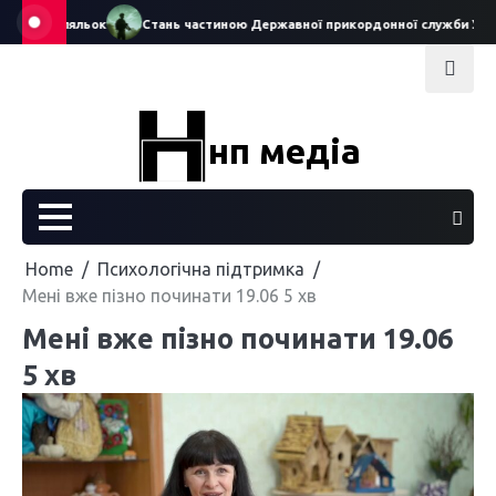
Skip
театру ляльок
Стань частиною Державної прикордонної служби Україн
to
content
нп медіа
Home
Психологічна підтримка
Мені вже пізно починати 19.06 5 хв
Мені вже пізно починати 19.06
5 хв