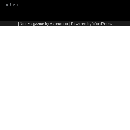
« Лип
| Neo Magazine by
Ascendoor
| Powered by
WordPress
.