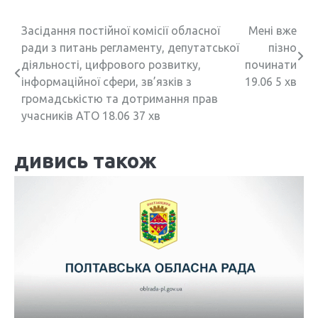
Н
Засідання постійної комісії обласної
Мені вже
ради з питань регламенту, депутатської
пізно
а
діяльності, цифрового розвитку,
починати
в
інформаційної сфери, зв’язків з
19.06 5 хв
громадськістю та дотримання прав
і
учасників АТО 18.06 37 хв
г
дивись також
а
ц
і
я
з
а
п