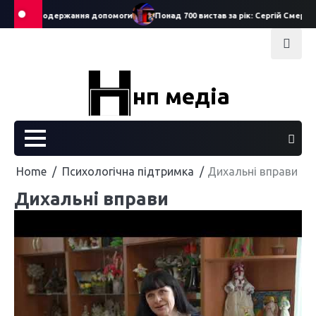
Skip
заяв на одержання допомоги
Понад 700 вистав за рік: Сергій Смеречук п
to
content
нп медіа
Home
Психологічна підтримка
Дихальні вправи
Дихальні вправи