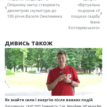
Н
Опішному: митці створюють
«Віртуальна
а
двометрові скульптури до
подорож «У
в
100-річчя Василя Омеляненка
пошуках скарбу
Івана
і
Котляревського»
г
дивись також
а
ц
і
я
з
а
п
Як знайти сили і енергію після важких подій
и
Дата виходу: 24.07.2025 Тривалість: 1 хв Виробник: НП медіа Вік: