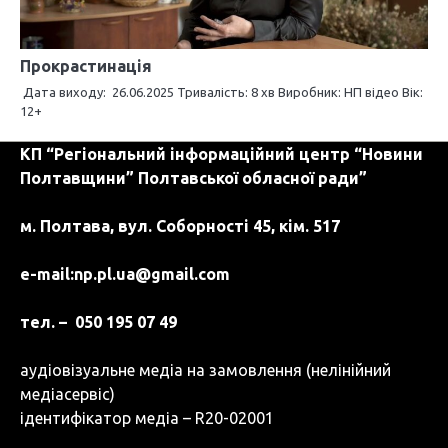
Прокрастинація
Дата виходу: 26.06.2025 Тривалість: 8 хв Виробник: НП відео Вік:
12+
КП “Регіональний інформаційний центр “Новини
Полтавщини” Полтавської обласної ради”
м. Полтава, вул. Соборності 45, кім. 517
e-mail:
np.pl.ua@gmail.com
тел. – 050 195 07 49
аудіовізуальне медіа на замовлення (нелінійний
медіасервіс)
ідентифікатор медіа – R20-02001