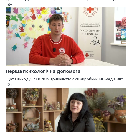
с
10+
і
в
Перша психологічна допомога
Дата виходу: 27.0.2025 Тривалість: 2 хв Виробник: НП медіа Вік:
12+