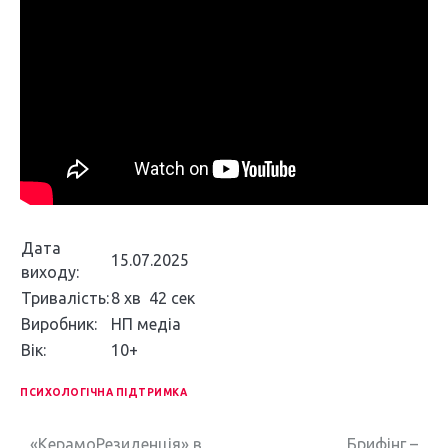
Дата
15.07.2025
виходу:
Тривалість:
8 хв 42 сек
Виробник:
НП медіа
Вік:
10+
ПСИХОЛОГІЧНА ПІДТРИМКА
«КерамоРезиденція» в
Брифінг –