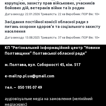
корупцією, захисту прав військових, учасників
с
бойових дій, ветеранів війни та їх родин
і
Дата виходу: 22.01.2026 Тривалість: 22 хв Виробник: ПОР Вік: 10+
Засідання постійної комісії обласної ради з
в
питань охорони здоров’я та соціального захисту
населення
Дата виходу: 13.08.2025 Тривалість: 37 хв Виробник: ПОР Вік: 10+
КП “Регіональний інформаційний центр “Новини
Полтавщини” Полтавської обласної ради”
м. Полтава, вул. Соборності 45, кім. 517
e-mail:
np.pl.ua@gmail.com
тел. – 050 195 07 49
аудіовізуальне медіа на замовлення (нелінійний
медіасервіс)