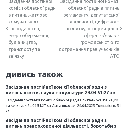
Н
Засідання постійної
Засідання постійної комісії
комісії обласної ради
обласної ради з питань
а
з питань житлово-
регламенту, депутатської
в
комунального
діяльності, цифрового
господарства,
розвитку, інформаційної
і
енергозбереження,
сфери, зв’язків з
г
будівництва,
громадськістю та
транспорту та
дотримання прав учасників
а
зв’язку
АТО
ц
дивись також
і
я
Засідання постійної комісії обласної ради з
питань освіти, науки та культури 24.04 51:27 хв
з
Засідання постійної комісії обласної ради з питань освіти, науки
а
та культури 24.04 51:27 хв Дата виходу: 24.04.2025 Тривалість: 51
хв…
п
Засідання постійної комісії обласної ради з
и
питань правоохоронної діяльності, боротьби з