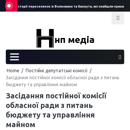
Skip
ни
Історії переселенок із Волновахи та Бахмута, які знайшли прихисток
to
content
нп медіа
Home
Постійні депутатські комісії
Засідання постійної комісії обласної ради з питань
бюджету та управління майном
Засідання постійної комісії
обласної ради з питань
бюджету та управління
майном