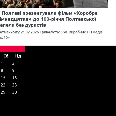
 Полтаві презентували фільм «Хоробра
імнадцятка» до 100-річчя Полтавської
апели бандуристів
ата виходу: 21.02.2026 Тривалість: 6 хв Виробник: НП медіа
ік: 10+
Сб
Нд
1
2
8
9
15
16
22
23
29
30