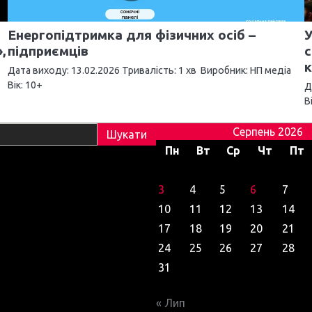
Енергопідтримка для фізичних осіб –
У
,
підприємців
с
к
Дата виходу: 13.02.2026 Тривалість: 1 хв Виробник: НП медіа
Вік: 10+
Д
В
Серпень 2026
Пн
Вт
Ср
Чт
Пт
3
4
5
6
7
10
11
12
13
14
17
18
19
20
21
24
25
26
27
28
31
« Лип