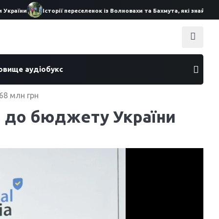
аїни
Історії переселенок із Волновахи та Бахмута, які знайшли пр
ховище аудіобукс
68 млн грн
в до бюджету України