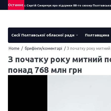
Skip
Останнє
истав за рік: Сергій Смеречук про підсумки 88-го сезону Полтавського 
to
content
Сесії Полтавської обласної ради
Полтавщина
Home
брифінги/коментарі
З початку року митний
З початку року митний 
понад 768 млн грн