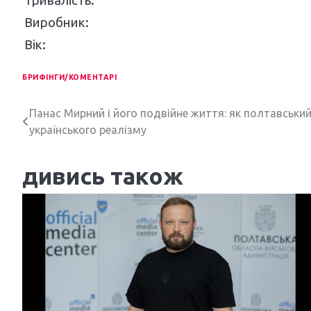
Тривалість:
Виробник:
Вік:
БРИФІНГИ/КОМЕНТАРІ
Н
Панас Мирний і його подвійне життя: як полтавськи
українського реалізму
а
в
дивись також
і
г
а
ц
і