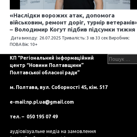
я
з
«Наслідки ворожих атак, допомога
військовим, ремонт доріг, турнір ветеранів»
а
– Володимир Когут підбив підсумки тижня
п
Дата виходу: 26.07.2025 Тривалість: 3 хв 33 сек Виробник:
ПОВА Вік: 10+
и
с
Пошук:
КП “Регіональний інформаційний
центр “Новини Полтавщини”
і
Полтавської обласної ради”
в
м. Полтава, вул. Соборності 45, кім. 517
e-mail:
np.pl.ua@gmail.com
тел. – 050 195 07 49
аудіовізуальне медіа на замовлення