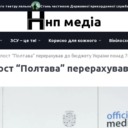
театру ляльок
Стань частиною Державної прикордонної служби Укр
нп медіа
ЗСУ – це ти!
Корисно для кожного
Вінілос
 пост “Полтава” перерахував до бюджету України понад 7
пост “Полтава” перерахува