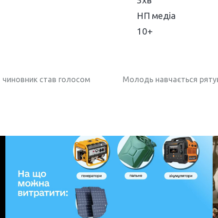
5хв
НП медіа
10+
й чиновник став голосом
Молодь навчається рятува