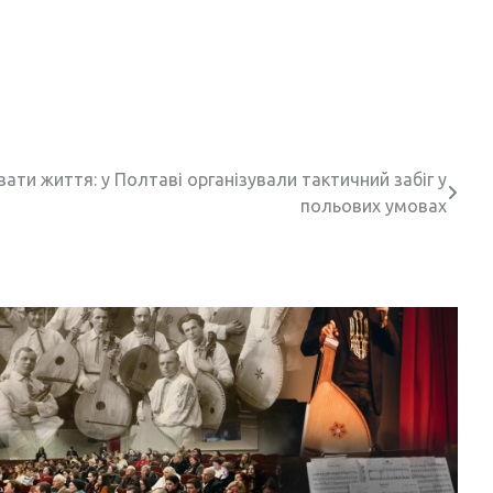
ти життя: у Полтаві організували тактичний забіг у
польових умовах