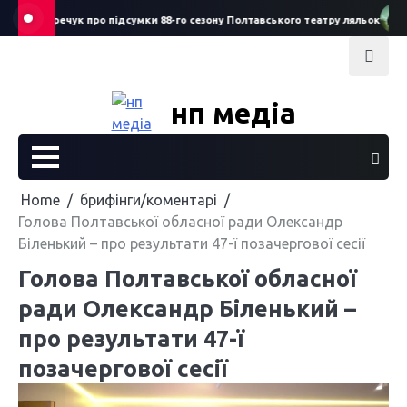
Skip
ргій Смеречук про підсумки 88-го сезону Полтавського театру ляльок
Ст
to
content
нп медіа
Home
брифінги/коментарі
Голова Полтавської обласної ради Олександр
Біленький – про результати 47-ї позачергової сесії
Голова Полтавської обласної
ради Олександр Біленький –
про результати 47-ї
позачергової сесії