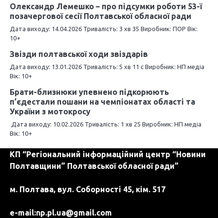
Олександр Лемешко – про підсумки роботи 53-ї
ц
позачергової сесії Полтавської обласної ради
і
Дата виходу: 14.04.2026 Тривалість: 3 хв 35 Виробник: ПОР Вік:
10+
я
Звізди полтавської ходи звіздарів
з
Дата виходу: 13.01.2026 Тривалість: 5 хв 11 c Виробник: НП медіа
Вік: 10+
а
Брати-близнюки упевнено підкорюють
п
п’єдестали пошани на чемпіонатах області та
України з мотокросу
и
Дата виходу: 10.02.2026 Тривалість: 1 хв 25 Виробник: НП медіа
Вік: 10+
с
і
КП “Регіональний інформаційний центр “Новини
Полтавщини” Полтавської обласної ради”
в
м. Полтава, вул. Соборності 45, кім. 517
e-mail:
np.pl.ua@gmail.com