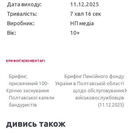
Дата виходу:
11.12.2025
Тривалість:
7 хвл 16 сек
Виробник:
НП медіа
Вік:
10+
БРИФІНГИ/КОМЕНТАРІ
Н
Брифінг,
Брифінг Пенсійного фонду
присвячений 100-
України в Полтавській області
а
річчю заснування
щодо обслуговування
в
Полтавської капели
військовослужбовців
бандуристів
(11.12.2025)
і
г
дивись також
а