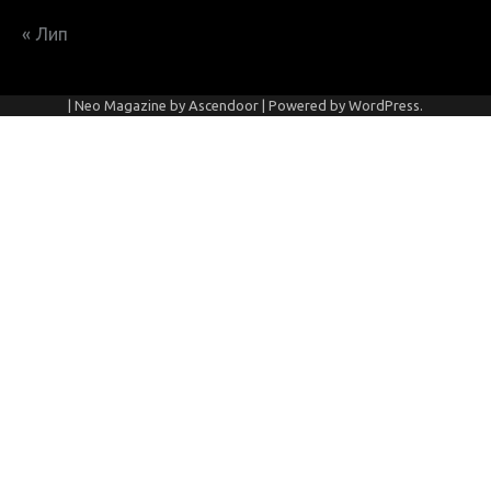
« Лип
| Neo Magazine by
Ascendoor
| Powered by
WordPress
.