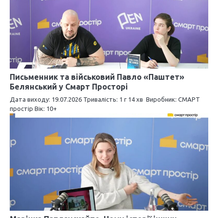
ц
і
я
з
а
Письменник та військовий Павло «Паштет»
Белянський у Смарт Просторі
п
Дата виходу: 19.07.2026 Тривалість: 1 г 14 хв Виробник: СМАРТ
и
простір Вік: 10+
с
і
в