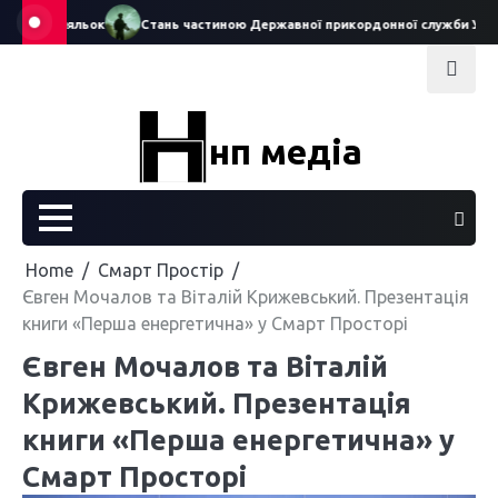
Skip
еатру ляльок
Стань частиною Державної прикордонної служби України
to
content
нп медіа
Home
Смарт Простір
Євген Мочалов та Віталій Крижевський. Презентація
книги «Перша енергетична» у Смарт Просторі
Євген Мочалов та Віталій
Крижевський. Презентація
книги «Перша енергетична» у
Смарт Просторі