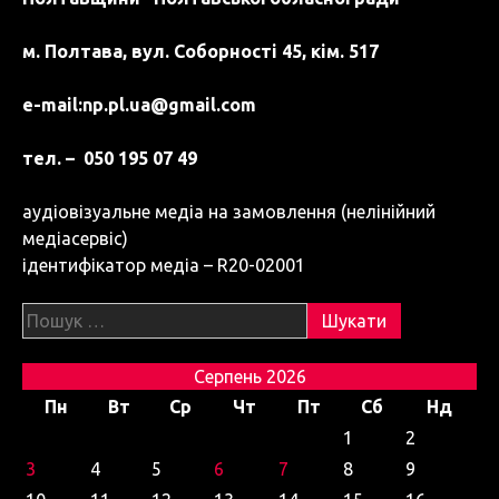
м. Полтава, вул. Соборності 45, кім. 517
e-mail:
np.pl.ua@gmail.com
тел. – 050 195 07 49
аудіовізуальне медіа на замовлення (нелінійний
медіасервіс)
ідентифікатор медіа – R20-02001
Пошук:
Серпень 2026
Пн
Вт
Ср
Чт
Пт
Сб
Нд
1
2
3
4
5
6
7
8
9