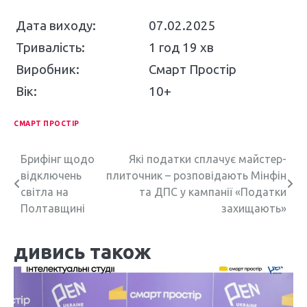
Дата виходу:
07.02.2025
Тривалість:
1 год 19 хв
Виробник:
Смарт Простір
Вік:
10+
СМАРТ ПРОСТІР
Н
Брифінг щодо
Які податки сплачує майстер-
відключень
плиточник – розповідають Мінфін
а
світла на
та ДПС у кампанії «Податки
в
Полтавщині
захищають»
і
дивись також
г
а