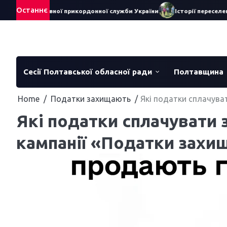
Skip
Останнє
иною Державної прикордонної служби України
Історії переселенок
to
content
Сесії Полтавської обласної ради
Полтавщина
Home
Податки захищають
Які податки сплачува
Які податки сплачувати 
кампанії «Податки захи