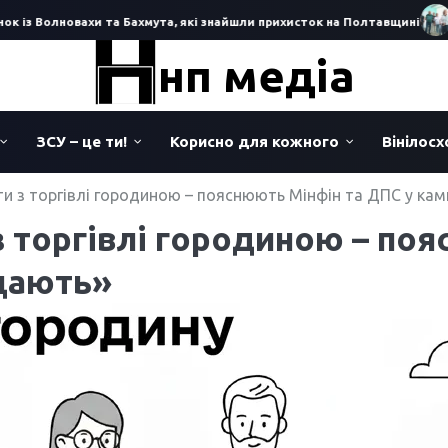
 із Волновахи та Бахмута, які знайшли прихисток на Полтавщині
Під
нп медіа
ЗСУ – це ти!
Корисно для кожного
Вінілос
ти з торгівлі городиною – пояснюють Мінфін та ДПС у ка
з торгівлі городиною – по
щають»