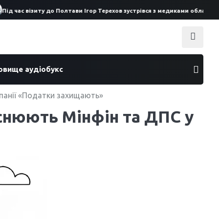
 час візиту до Полтави Ігор Терехов зустрівся з медиками обласної лік
ховище аудіобукс
мпанії «Податки захищають»
яснюють Мінфін та ДПС у