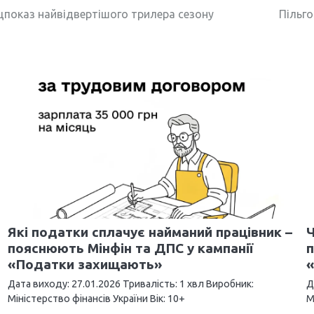
пецпоказ найвідвертішого трилера сезону
Пільг
Які податки сплачує найманий працівник –
Ч
пояснюють Мінфін та ДПС у кампанії
п
«Податки захищають»
Дата виходу: 27.01.2026 Тривалість: 1 хвл Виробник:
Д
Міністерство фінансів України Вік: 10+
М