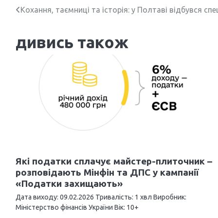
Н
Кохання, таємниці та історія: у Полтаві відбувся с
а
дивись також
в
і
г
а
ц
і
я
Які податки сплачує майстер-плиточник –
з
розповідають Мінфін та ДПС у кампанії
«Податки захищають»
а
Дата виходу: 09.02.2026 Тривалість: 1 хвл Виробник:
п
Міністерство фінансів України Вік: 10+