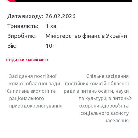
Дата виходу:
26.02.2026
Тривалість:
1 хв
Виробник:
Міністерство фінансів України
Вік:
10+
ПОДАТКИ ЗАХИЩАЮТЬ
Н
Засідання постійної
Спільне засідання
комісії обласної ради
постійних комісій обласної
а
з питань екології та
ради з питань освіти, науки
в
раціонального
та культури; з питань
природокористування
охорони здоров’я та
і
соціального захисту
г
населення
а