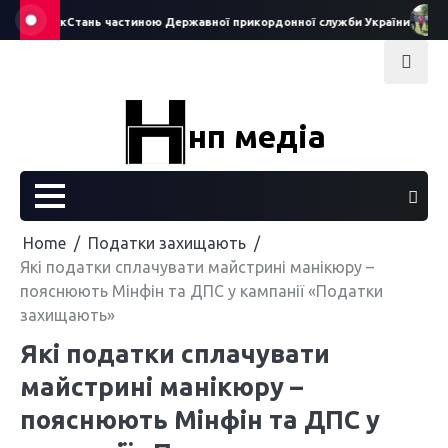
Skip
у ляльок
Стань частиною Державної прикордонної служби України
Істо
to
content
нп медіа
Home
Податки захищають
Які податки сплачувати майстрині манікюру –
пояснюють Мінфін та ДПС у кампанії «Податки
захищають»
Які податки сплачувати
майстрині манікюру –
пояснюють Мінфін та ДПС у