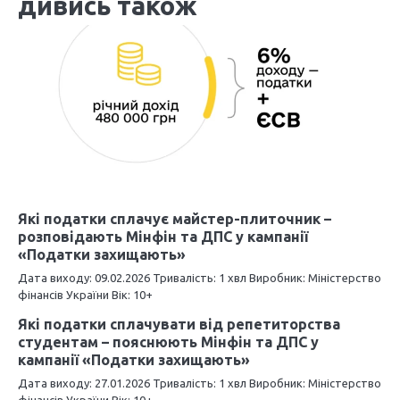
дивись також
ц
і
я
з
а
п
и
Які податки сплачує майстер-плиточник –
розповідають Мінфін та ДПС у кампанії
с
«Податки захищають»
і
Дата виходу: 09.02.2026 Тривалість: 1 хвл Виробник: Міністерство
фінансів України Вік: 10+
в
Які податки сплачувати від репетиторства
студентам – пояснюють Мінфін та ДПС у
кампанії «Податки захищають»
Дата виходу: 27.01.2026 Тривалість: 1 хвл Виробник: Міністерство