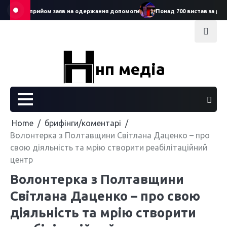
Skip
артував прийом заяв на одержання допомоги
Понад 700 вистав за рік: С
to
content
нп медіа
Home
брифінги/коментарі
Волонтерка з Полтавщини Світлана Даценко – про
свою діяльність та мрію створити реабілітаційний
центр
Волонтерка з Полтавщини
Світлана Даценко – про свою
діяльність та мрію створити