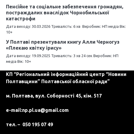
ц
Пенсійне та соціальне забезпечення громадян,
постраждалих внаслідок Чорнобильської
і
катастрофи
я
Дата виходу: 30.03.2026 Тривалість: 6 хв Виробник: НП медіа Вік:
10+
з
У Полтаві презентували книгу Алли Черногуз
а
«Плекаю квітку ірису»
п
Дата виходу: 19.09.2025 Тривалість: 3 хв 24 сек Виробник: НП
медіа Вік: 10+
и
КП “Регіональний інформаційний центр “Новини
с
Полтавщини” Полтавської обласної ради”
і
м. Полтава, вул. Соборності 45, кім. 517
в
e-mail:
np.pl.ua@gmail.com
тел. – 050 195 07 49