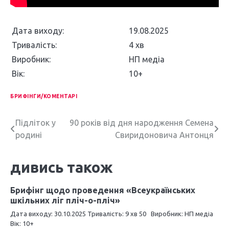
Дата виходу:
19.08.2025
Тривалість:
4 хв
Виробник:
НП медіа
Вік:
10+
БРИФІНГИ/КОМЕНТАРІ
Н
Підліток у
90 років від дня народження Семена
родині
Свиридоновича Антонця
а
в
дивись також
і
Брифінг щодо проведення «Всеукраїнських
г
шкільних ліг пліч-о-пліч»
а
Дата виходу: 30.10.2025 Тривалість: 9 хв 50 Виробник: НП медіа
Вік: 10+