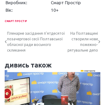
Виробник:
Смарт Простір
Вік:
10+
СМАРТ ПРОСТІР
Н
Пленарне засідання п’ятдесятої
На Полтавщині
позачергової сесії Полтавської
створили нове
а
обласної ради восьмого
пожежно-
в
скликання
рятувальне депо
і
дивись також
г
а
ц
і
я