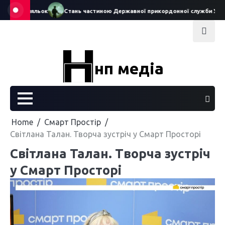
Skip
еатру ляльок
Стань частиною Державної прикордонної служби України
to
content
нп медіа
Home
Смарт Простір
Світлана Талан. Творча зустріч у Смарт Просторі
Світлана Талан. Творча зустріч
у Смарт Просторі