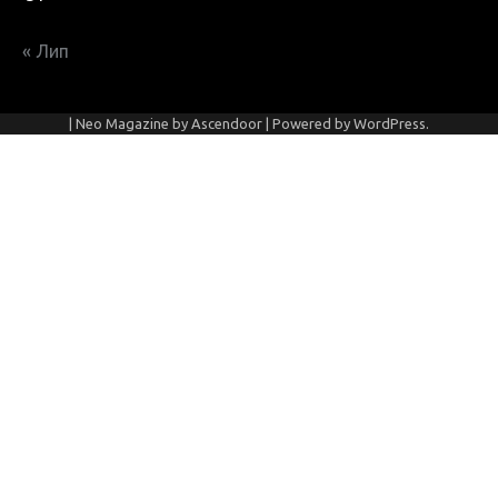
« Лип
| Neo Magazine by
Ascendoor
| Powered by
WordPress
.