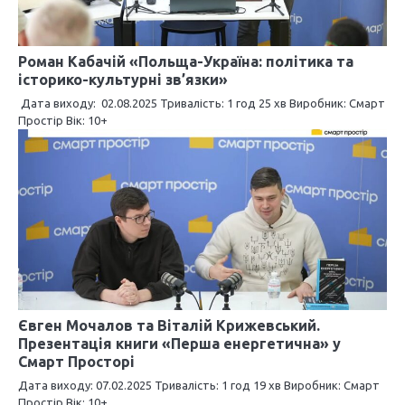
з
а
Роман Кабачій «Польща-Україна: політика та
історико-культурні зв’язки»
п
Дата виходу: 02.08.2025 Тривалість: 1 год 25 хв Виробник: Смарт
и
Простір Вік: 10+
с
і
в
Євген Мочалов та Віталій Крижевський.
Презентація книги «Перша енергетична» у
Смарт Просторі
Дата виходу: 07.02.2025 Тривалість: 1 год 19 хв Виробник: Смарт
Простір Вік: 10+