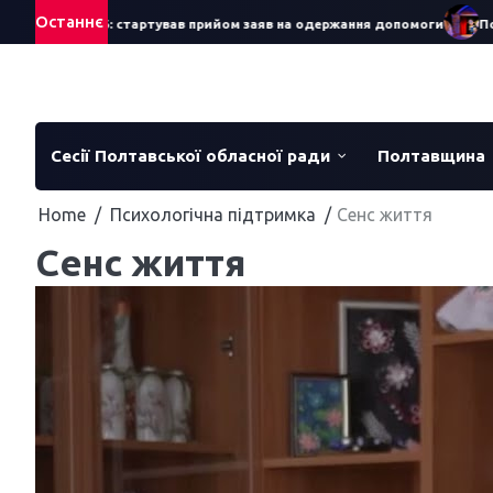
Skip
Останнє
ляра – 2026: стартував прийом заяв на одержання допомоги
Понад 
to
content
Сесії Полтавської обласної ради
Полтавщина
Home
Психологічна підтримка
Сенс життя
Сенс життя