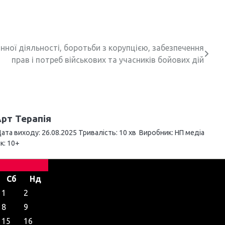
нної діяльності, боротьби з корупцією, забезпечення
прав і потреб військових та учасників бойових дій
рт Терапія
ата виходу: 26.08.2025 Тривалість: 10 хв Виробник: НП медіа
ік: 10+
Сб
Нд
1
2
8
9
15
16