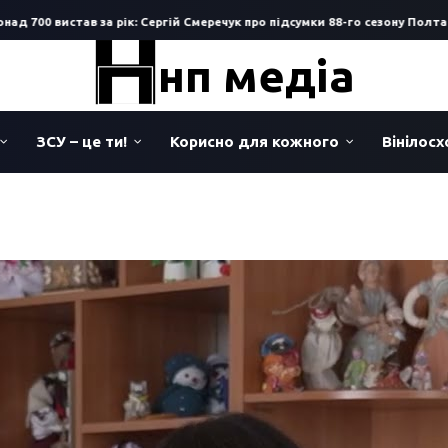
700 вистав за рік: Сергій Смеречук про підсумки 88-го сезону Полтавсь
нп медіа
ЗСУ – це ти!
Корисно для кожного
Вінілос