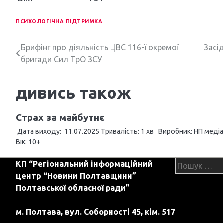
ПСИХОЛОГІЧНА ПІДТРИМКА
Н
Брифінг про діяльність ЦВС 116-ї окремої
Засі
бригади Сил ТрО ЗСУ
а
в
дивись також
і
Страх за майбутнє
г
Дата виходу: 11.07.2025 Тривалість: 1 хв Виробник: НП медіа
а
Вік: 10+
ц
Пошук:
КП “Регіональний інформаційний
і
центр “Новини Полтавщини”
Полтавської обласної ради”
я
з
м. Полтава, вул. Соборності 45, кім. 517