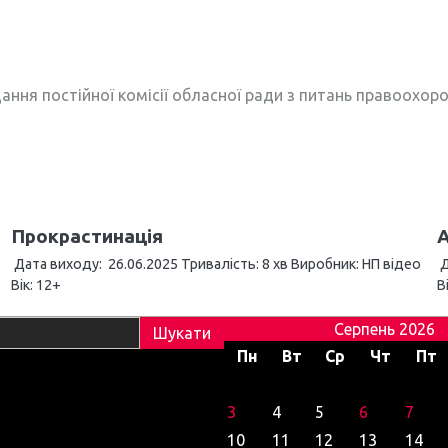
дання постійної комісії обласної ради з питань правоохоро
Прокрастинація
А
Дата виходу: 26.06.2025 Тривалість: 8 хв Виробник: НП відео
Д
Вік: 12+
В
Серпень 2026
Пн
Вт
Ср
Чт
Пт
3
4
5
6
7
10
11
12
13
14