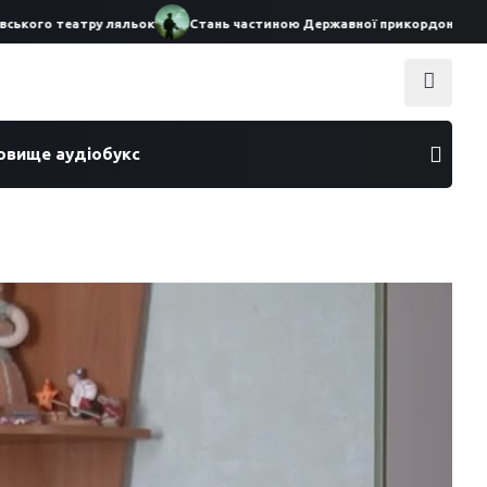
кого театру ляльок
Стань частиною Державної прикордонної служб
ховище аудіобукс