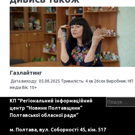
і
г
а
ц
і
я
з
Газлайтинг
а
Дата виходу: 05.08.2025 Тривалість: 4 хв 26сек Виробник: НП
медіа Вік: 10+
п
Пошук:
КП “Регіональний інформаційний
и
центр “Новини Полтавщини”
с
Полтавської обласної ради”
і
м. Полтава, вул. Соборності 45, кім. 517