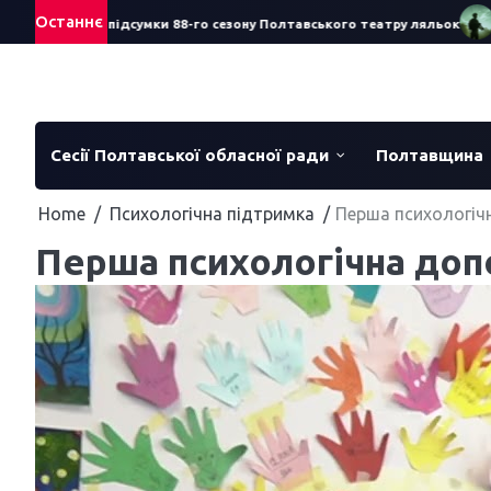
Skip
Останнє
еречук про підсумки 88-го сезону Полтавського театру ляльок
Стан
to
content
Сесії Полтавської обласної ради
Полтавщина
Home
Психологічна підтримка
Перша психологічн
Перша психологічна допо