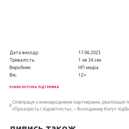
Дата виходу:
17.06.2025
Тривалість:
1 хв 34 сек
Виробник:
НП медіа
Вік:
12+
ПСИХОЛОГІЧНА ПІДТРИМКА
Н
Співпраця з міжнародними партнерами, реалізація пр
«Прозорість і підзвітність», – Володимир Когут підб
а
в
дивись також