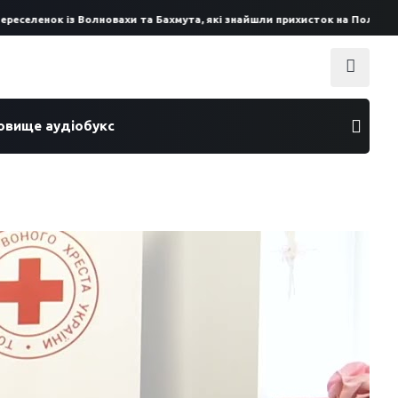
еленок із Волновахи та Бахмута, які знайшли прихисток на Полтавщині
ховище аудіобукс