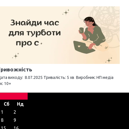
Тривожність
ата виходу: 8.07.2025 Тривалість: 5 хв Виробник: НП медіа
ік: 10+
Сб
Нд
1
2
8
9
15
16