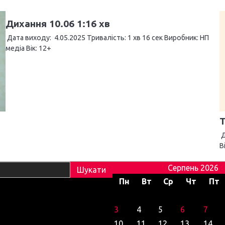
Дихання 10.06 1:16 хв
Дата виходу: 4.05.2025 Тривалість: 1 хв 16 сек Виробник: НП
медіа Вік: 12+
Д
В
Серпень 2026
Пн
Вт
Ср
Чт
Пт
3
4
5
6
7
10
11
12
13
14