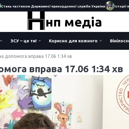
ь частиною Державної прикордонної служби України
Історії перес
нп медіа
ЗСУ – це ти!
Корисно для кожного
Вінілос
а допомога вправа 17.06 1:34 хв
мога вправа 17.06 1:34 хв