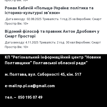
і
Роман Кабачій «Польща-Україна: політика та
я
історико-культурні зв’язки»
з
Дата виходу: 02.08.2025 Тривалість: 1 год 25 хв Виробник: Смарт
Простір Вік: 10+
а
Відомий філософ та правник Антон Дробович у
п
Смарт Просторі
Дата виходу: 4.11.2025 Тривалість: 2 год 30 хвл Виробник: Смарт
и
Простір Вік: 10+
с
КП “Регіональний інформаційний центр “Новини
і
Полтавщини” Полтавської обласної ради”
в
м. Полтава, вул. Соборності 45, кім. 517
e-mail:
np.pl.ua@gmail.com
тел. – 050 195 07 49