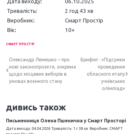
Дата виходу:
06.10.2025
Тривалість:
2 год 43 хв
Виробник:
Смарт Простір
Вік:
10+
СМАРТ ПРОСТІР
Н
Олександр Лемешко – про
Брифінг : «Підсумки
нові законопроєкти, зокрема
проведення
а
щодо місцевих виборів в
обласного етапу
в
умовах воєнного стану
учнівських
олімпіад»
і
г
дивись також
а
Письменниця Олена Пшенична у Смарт Просторі
ц
Дата виходу: 04.04.2026 Тривалість: 1 г 38 хв Виробник: СМАРТ
простір Вік: 10+