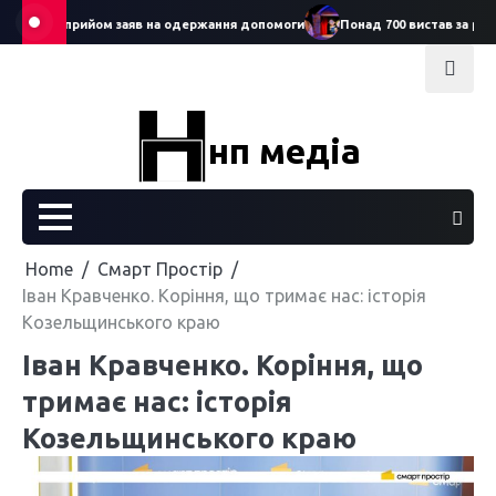
Skip
артував прийом заяв на одержання допомоги
Понад 700 вистав за рік: 
to
content
нп медіа
Home
Смарт Простір
Іван Кравченко. Коріння, що тримає нас: історія
Козельщинського краю
Іван Кравченко. Коріння, що
тримає нас: історія
Козельщинського краю