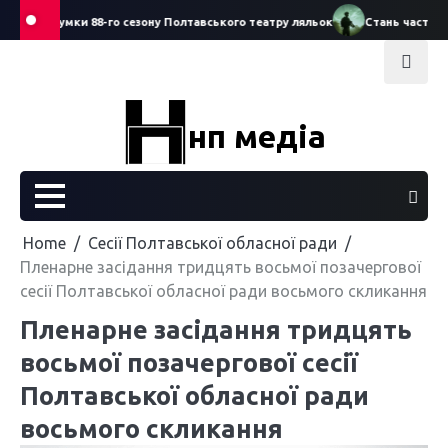
Skip
ро підсумки 88-го сезону Полтавського театру ляльок
Стань частиною Д
to
content
нп медіа
Home
Сесії Полтавської обласної ради
Пленарне засідання тридцять восьмої позачергової
сесії Полтавської обласної ради восьмого скликання
Пленарне засідання тридцять
восьмої позачергової сесії
Полтавської обласної ради
восьмого скликання