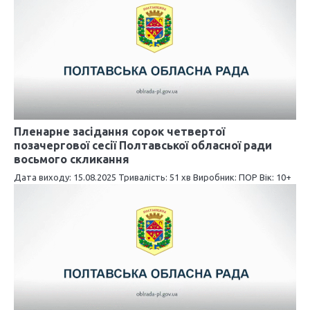
и
с
і
в
Пленарне засідання сорок четвертої
позачергової сесії Полтавської обласної ради
восьмого скликання
Дата виходу: 15.08.2025 Тривалість: 51 хв Виробник: ПОР Вік: 10+