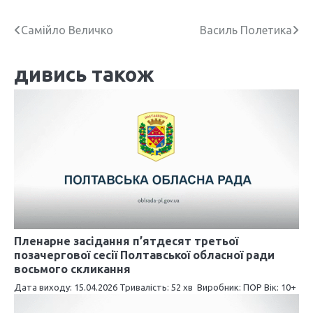
Н
Самійло Величко
Василь Полетика
а
дивись також
в
і
г
а
ц
і
я
Пленарне засідання п’ятдесят третьої
позачергової сесії Полтавської обласної ради
з
восьмого скликання
а
Дата виходу: 15.04.2026 Тривалість: 52 хв Виробник: ПОР Вік: 10+
п