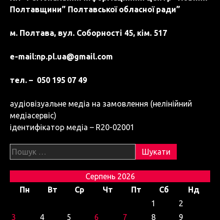
Полтавщини” Полтавської обласної ради”
м. Полтава, вул. Соборності 45, кім. 517
e-mail:
np.pl.ua@gmail.com
тел. – 050 195 07 49
аудіовізуальне медіа на замовлення (нелінійний
медіасервіс)
ідентифікатор медіа – R20-02001
Пошук:
Серпень 2026
Пн
Вт
Ср
Чт
Пт
Сб
Нд
1
2
3
4
5
6
7
8
9