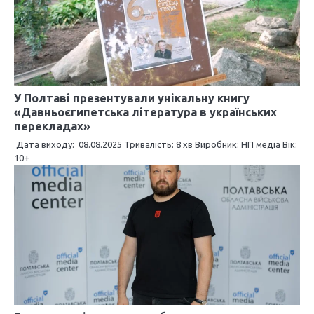
я
з
а
п
У Полтаві презентували унікальну книгу
«Давньоєгипетська література в українських
и
перекладах»
Дата виходу: 08.08.2025 Тривалість: 8 хв Виробник: НП медіа Вік:
с
10+
і
в