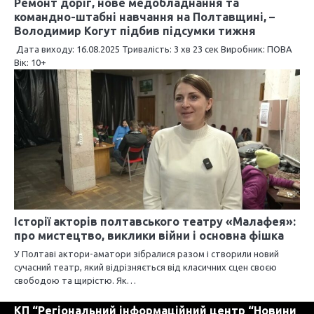
Ремонт доріг, нове медобладнання та
командно-штабні навчання на Полтавщині, –
Володимир Когут підбив підсумки тижня
Дата виходу: 16.08.2025 Тривалість: 3 хв 23 сек Виробник: ПОВА
Вік: 10+
Історії акторів полтавського театру «Малафея»:
про мистецтво, виклики війни і основна фішка
У Полтаві актори-аматори зібралися разом і створили новий
сучасний театр, який відрізняється від класичних сцен своєю
свободою та щирістю. Як…
КП “Регіональний інформаційний центр “Новини