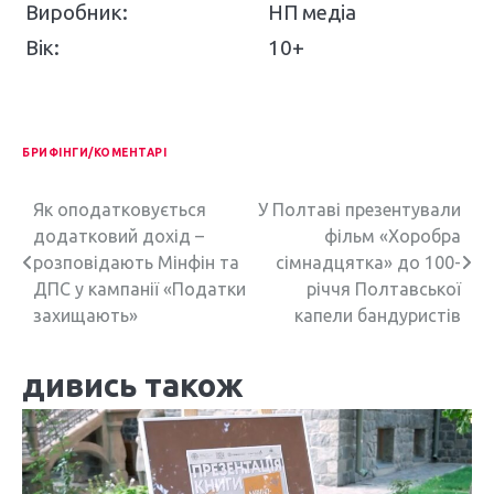
Виробник:
НП медіа
Вік:
10+
БРИФІНГИ/КОМЕНТАРІ
Н
Як оподатковується
У Полтаві презентували
додатковий дохід –
фільм «Хоробра
а
розповідають Мінфін та
сімнадцятка» до 100-
в
ДПС у кампанії «Податки
річчя Полтавської
захищають»
капели бандуристів
і
г
дивись також
а
ц
і