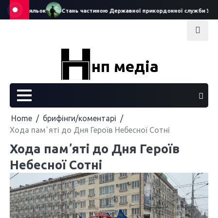
Skip
еатру ляльок
Стань частиною Державної прикордонної служби України
to
content
нп медіа
Home
брифінги/коментарі
Хода памʼяті до Дня Героїв Небесної Сотні
Хода памʼяті до Дня Героїв
Небесної Сотні