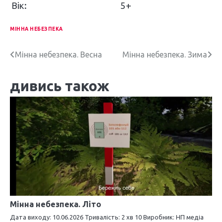
Вік:
5+
МІННА НЕБЕЗПЕКА
Н
Мінна небезпека. Весна
Мінна небезпека. Зима
а
дивись також
в
і
г
а
ц
і
я
Мінна небезпека. Літо
з
Дата виходу: 10.06.2026 Тривалість: 2 хв 10 Виробник: НП медіа