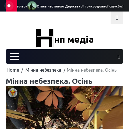
Skip
еатру ляльок
Стань частиною Державної прикордонної служби України
to
content
нп медіа
Home
Мінна небезпека
Мінна небезпека. Осінь
Мінна небезпека. Осінь