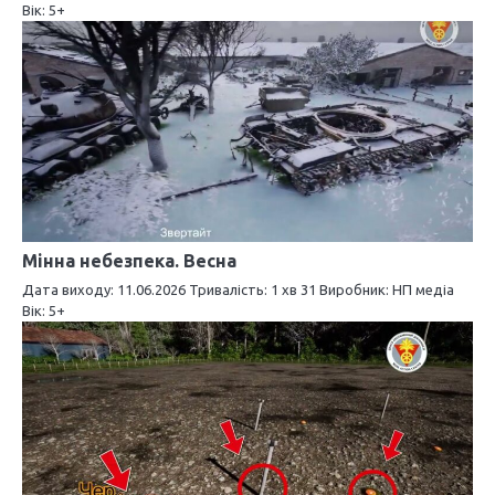
Вік: 5+
а
п
и
с
і
в
Мінна небезпека. Весна
Дата виходу: 11.06.2026 Тривалість: 1 хв 31 Виробник: НП медіа
Вік: 5+