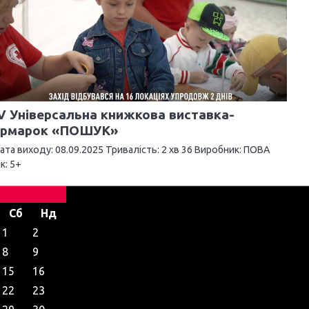
V Універсальна книжкова виставка-
ярмарок «ПОШУК»
ата виходу: 08.09.2025 Тривалість: 2 хв 36 Виробник: ПОВА
ік: 5+
Сб
Нд
1
2
8
9
15
16
22
23