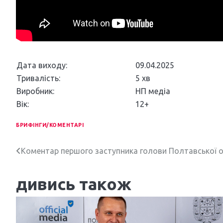
Дата виходу:
09.04.2025
Тривалість:
5 хв
Виробник:
НП медіа
Вік:
12+
БРИФІНГИ/КОМЕНТАРІ
Н
Коментар першого заступника голови Полтавської 
а
дивись також
в
і