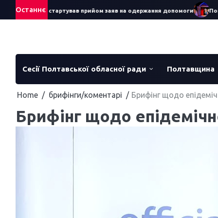
Skip
Останнє
ра – 2026: стартував прийом заяв на одержання допомоги
Понад 70
to
content
Сесії Полтавської обласної ради
Полтавщина
Home
брифінги/коментарі
Брифінг щодо епідеміч
Брифінг щодо епідемічно