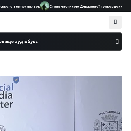
го театру ляльок
Стань частиною Державної прикордонної служби 
ховище аудіобукс