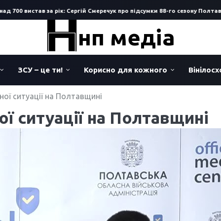
0 вистав за рік: Сергій Смеречук про підсумки 88-го сезону Полтавсько
нп медіа
ЗСУ – це ти!
Корисно для кожного
Вінілос
ної ситуації на Полтавщині
ї ситуації на Полтавщині