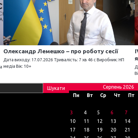
Олександр Лемешко – про роботу сесії
І
Дата виходу: 17.07.2026 Тривалість: 7 хв 46 c Виробник: НП
медіа Вік: 10+
іа
Д
В
Серпень 2026
Пн
Вт
Ср
Чт
Пт
3
4
5
6
7
10
11
12
13
14
17
18
19
20
21