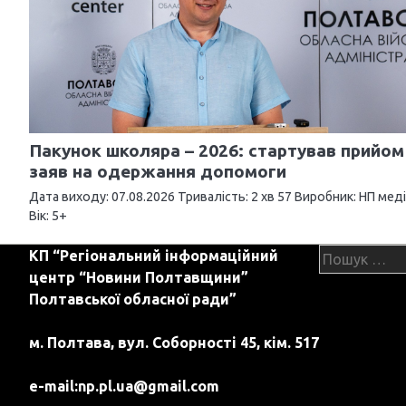
г
а
ц
і
я
Пакунок школяра – 2026: стартував прийом
з
заяв на одержання допомоги
а
Дата виходу: 07.08.2026 Тривалість: 2 хв 57 Виробник: НП мед
Вік: 5+
п
Пошук:
КП “Регіональний інформаційний
и
центр “Новини Полтавщини”
с
Полтавської обласної ради”
і
м. Полтава, вул. Соборності 45, кім. 517
в
e-mail:
np.pl.ua@gmail.com