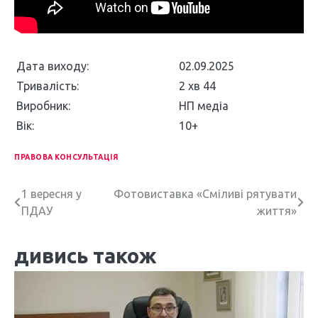
Дата виходу:
02.09.2025
Тривалість:
2 хв 44
Виробник:
НП медіа
Вік:
10+
ПРАВОВА КОНСУЛЬТАЦІЯ
Н
1 вересня у
Фотовиставка «Сміливі рятувати
ПДАУ
життя»
а
в
дивись також
і
г