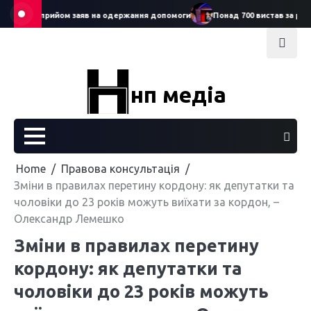
Skip
ртував прийом заяв на одержання допомоги
Понад 700 вистав за рік: Се
to
content
нп медіа
Home
Правова консультація
Зміни в правилах перетину кордону: як депутатки та
чоловіки до 23 років можуть виїхати за кордон, –
Олександр Лемешко
Зміни в правилах перетину
кордону: як депутатки та
чоловіки до 23 років можуть