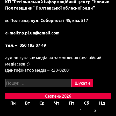
КП “Регіональний інформаційний центр “Новини
Полтавщини” Полтавської обласної ради”
м. Полтава, вул. Соборності 45, кім. 517
e-mail:
np.pl.ua@gmail.com
тел. – 050 195 07 49
аудіовізуальне медіа на замовлення (нелінійний
медіасервіс)
ідентифікатор медіа – R20-02001
Пошук:
Серпень 2026
Пн
Вт
Ср
Чт
Пт
Сб
Нд
1
2