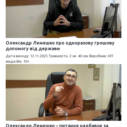
а
ц
і
я
з
Олександр Лемешко про одноразову грошову
допомогу від держави
а
Дата виходу: 12.11.2025 Тривалість: 2 хв 40 сек Виробник: НП
медіа Вік: 10+
п
и
с
і
в
Олександр Лемешко – питання надбавок за