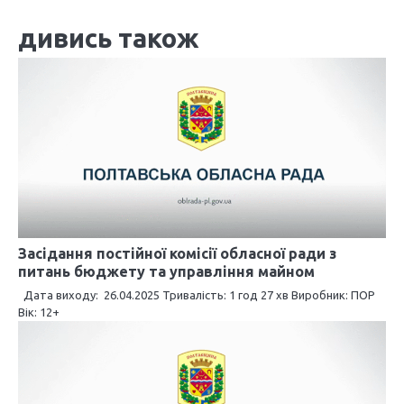
і
дивись також
г
а
ц
і
я
з
а
Засідання постійної комісії обласної ради з
питань бюджету та управління майном
п
Дата виходу: 26.04.2025 Тривалість: 1 год 27 хв Виробник: ПОР
и
Вік: 12+
с
і