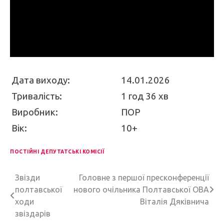
Дата виходу:
14.01.2026
Тривалість:
1 год 36 хв
Виробник:
ПОР
Вік:
10+
ПОСТІЙНІ ДЕПУТАТСЬКІ КОМІСІЇ
Н
Звізди
Головне з першої пресконференції
полтавської
нового очільника Полтавської ОВА
а
ходи
Віталія Дяківнича
в
звіздарів