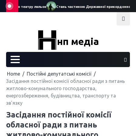
Skip
тавського театру ляльок
Стань частиною Державної прикордонної служ
to
content
нп медіа
Home
Постійні депутатські комісії
Засідання постійної комісії обласної ради з питань
житлово-комунального господарства,
енергозбереження, будівництва, транспорту та
зв’язку
Засідання постійної комісії
обласної ради з питань
житлово-комунального