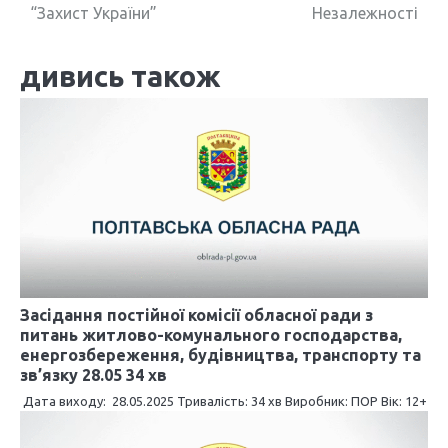
а
“Захист України”
Незалежності
в
дивись також
і
г
а
ц
і
я
з
Засідання постійної комісії обласної ради з
а
питань житлово-комунального господарства,
енергозбереження, будівництва, транспорту та
п
зв’язку 28.05 34 хв
и
Дата виходу: 28.05.2025 Тривалість: 34 хв Виробник: ПОР Вік: 12+
с