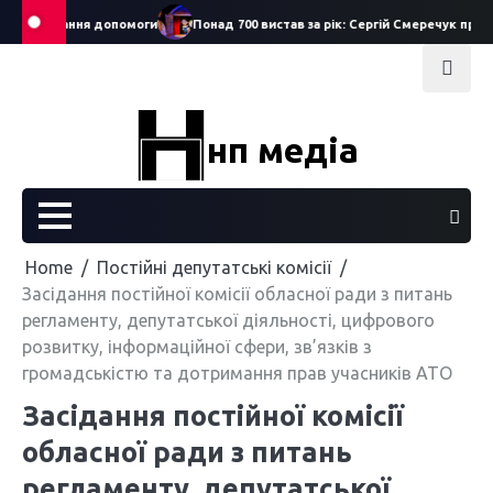
Skip
 одержання допомоги
Понад 700 вистав за рік: Сергій Смеречук про підс
to
content
нп медіа
Home
Постійні депутатські комісії
Засідання постійної комісії обласної ради з питань
регламенту, депутатської діяльності, цифрового
розвитку, інформаційної сфери, зв’язків з
громадськістю та дотримання прав учасників АТО
Засідання постійної комісії
обласної ради з питань
регламенту, депутатської