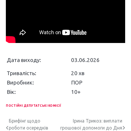
Дата виходу:
03.06.2026
Тривалість:
20 хв
Виробник:
ПОР
Вік:
10+
ПОСТІЙНІ ДЕПУТАТСЬКІ КОМІСІЇ
Н
Брифінг щодо
Ірина Трикоз: виплати
роботи осередків
грошової допомоги до Дня