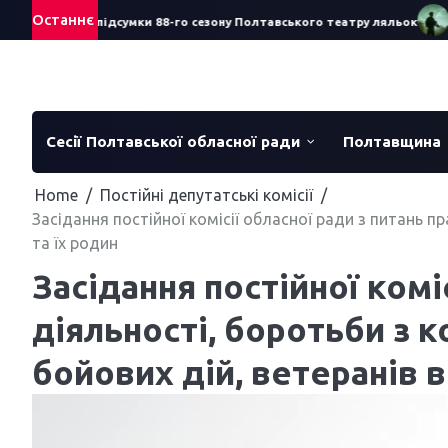
Skip
Останнє
Смеречук про підсумки 88-го сезону Полтавського театру ляльок
Ста
to
content
Сесії Полтавської обласної ради
Полтавщина
Home
Постійні депутатські комісії
Засідання постійної комісії обласної ради з питань пр
та їх родин
Засідання постійної комі
діяльності, боротьби з к
бойових дій, ветеранів в