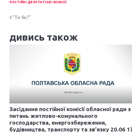
ПОСТІЙНІ ДЕПУТАТСЬКІ КОМІСІЇ
Н
“Ти Як?”
а
дивись також
в
і
г
а
ц
і
я
Засідання постійної комісії обласної ради з
з
питань житлово-комунального
господарства, енергозбереження,
а
будівництва, транспорту та зв’язку 20.06 1