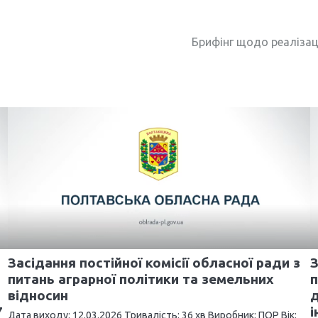
Брифінг щодо реалізац
Засідання постійної комісії обласної ради з
З
питань аграрної політики та земельних
п
відносин
д
7
і
Дата виходу: 12.03.2026 Тривалість: 36 хв Виробник: ПОР Вік: