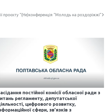
ії проєкту “(Не)конференція “Молодь на роздоріжжі”
асідання постійної комісії обласної ради з
итань регламенту, депутатської
іяльності, цифрового розвитку,
нформаційної сфери, зв’язків з