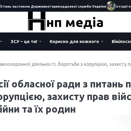
нь частиною Державної прикордонної служби України
Історії пер
нп медіа
ЗСУ – це ти!
Корисно для кожного
Вінілос
авоохоронної діяльності, боротьби з корупцією, захисту пр
сії обласної ради з питань
орупцією, захисту прав вій
ійни та їх родин