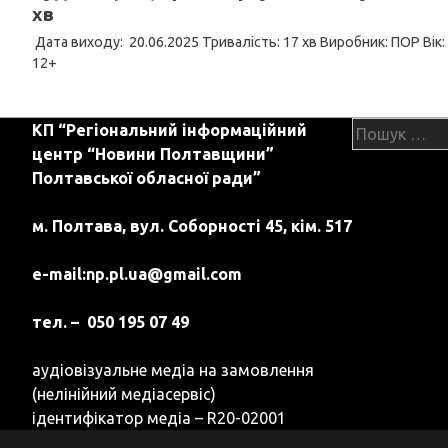
п
хв
и
Дата виходу: 20.06.2025 Тривалість: 17 хв Виробник: ПОР Вік:
12+
с
і
Пошук:
КП “Регіональний інформаційний
в
центр “Новини Полтавщини”
Полтавської обласної ради”
м. Полтава, вул. Соборності 45, кім. 517
e-mail:
np.pl.ua@gmail.com
тел. – 050 195 07 49
аудіовізуальне медіа на замовлення
(нелінійний медіасервіс)
ідентифікатор медіа – R20-02001