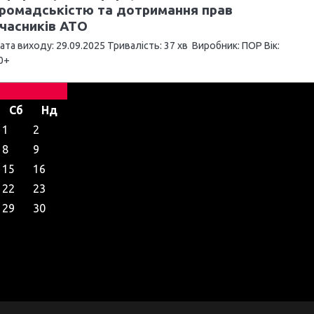
ромадськістю та дотримання прав
часників АТО
ата виходу: 29.09.2025 Тривалість: 37 хв Виробник: ПОР Вік:
0+
Сб
Нд
1
2
8
9
15
16
22
23
29
30