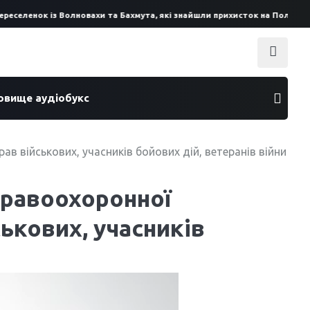
еселенок із Волновахи та Бахмута, які знайшли прихисток на Полтавщині
ховище аудіобукс
ав військових, учасників бойових дій, ветеранів війни
 правоохоронної
ськових, учасників