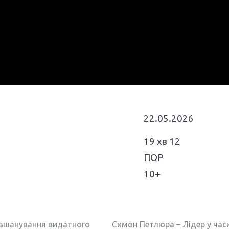
22.05.2026
19 хв 12
ПОР
10+
 вшанування видатного
Симон Петлюра – Лідер у часи 