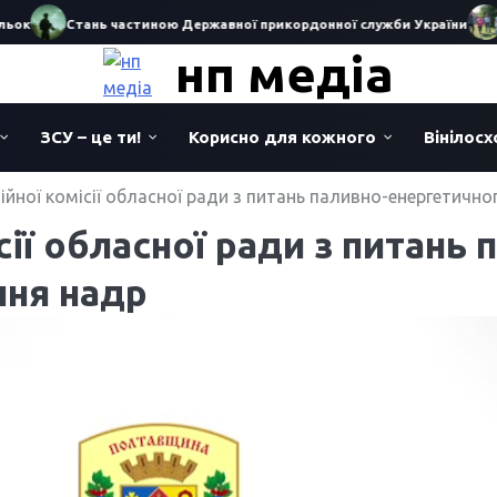
к
Стань частиною Державної прикордонної служби України
Іс
нп медіа
ЗСУ – це ти!
Корисно для кожного
Вінілос
ійної комісії обласної ради з питань паливно-енергетичн
сії обласної ради з питань
ння надр