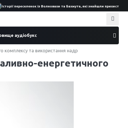
торії переселенок із Волновахи та Бахмута, які знайшли прихисток на П
ховище аудіобукс
ого комплексу та використання надр
 паливно-енергетичного