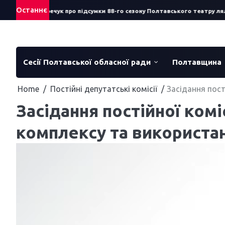
Skip
Останнє
: Сергій Смеречук про підсумки 88-го сезону Полтавського театру ляльо
to
content
Сесії Полтавської обласної ради
Полтавщина
Home
Постійні депутатські комісії
Засідання пост
Засідання постійної комі
комплексу та використа