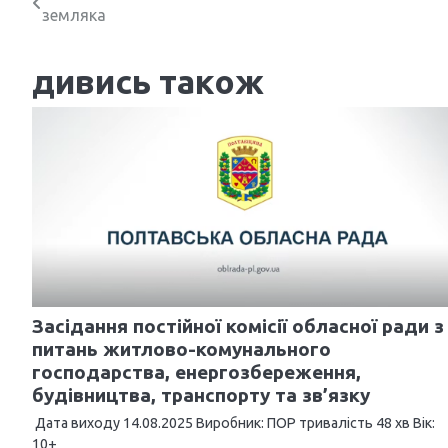
земляка
а
в
дивись також
і
г
а
ц
і
я
з
Засідання постійної комісії обласної ради з
питань житлово-комунального
а
господарства, енергозбереження,
п
будівництва, транспорту та зв’язку
и
Дата виходу 14.08.2025 Виробник: ПОР тривалість 48 хв Вік:
10+