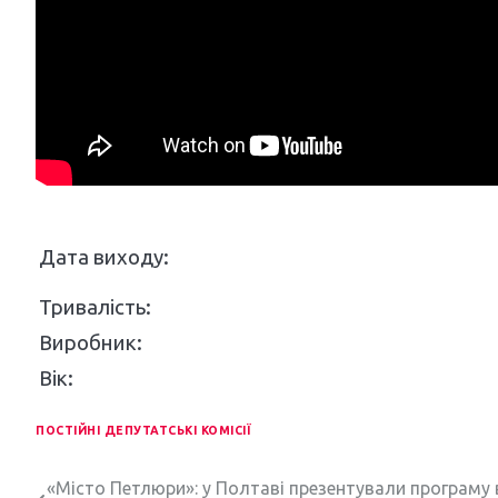
Дата виходу:
Тривалість:
Виробник:
Вік:
ПОСТІЙНІ ДЕПУТАТСЬКІ КОМІСІЇ
Н
«Місто Петлюри»: у Полтаві презентували програму