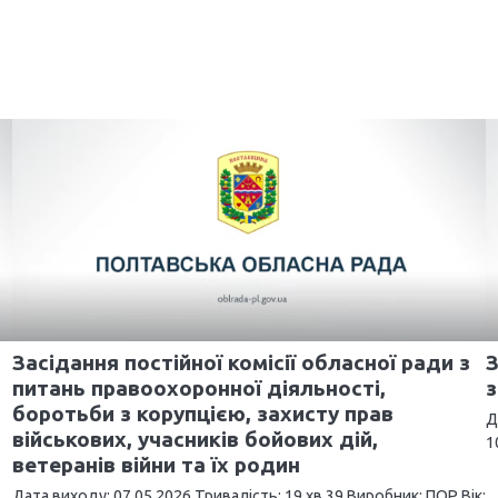
Засідання постійної комісії обласної ради з
З
питань правоохоронної діяльності,
з
боротьби з корупцією, захисту прав
Д
військових, учасників бойових дій,
1
ветеранів війни та їх родин
Дата виходу: 07.05.2026 Тривалість: 19 хв 39 Виробник: ПОР Вік: