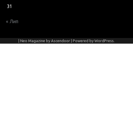
31
« Лип
| Neo Magazine by
Ascendoor
| Powered by
WordPress
.