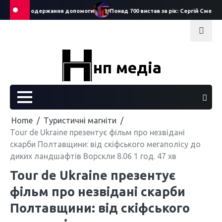
Skip
 заяв на одержання допомоги
Понад 700 вистав за рік: Сергій Смеречук
to
content
нп медіа
Home
Туристичні магніти
Tour de Ukraine презентує фільм про незвідані
скарби Полтавщини: від скіфського мегаполісу до
диких ландшафтів Ворскли 8.06 1 год. 47 хв
Tour de Ukraine презентує
фільм про незвідані скарби
Полтавщини: від скіфського