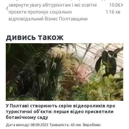
звернути увагу абітурієнтам і які освітні
10.06
а
проєкти пропонує соціально
1:16 хв
в
відповідальний бізнес Полтавщини
і
дивись також
г
а
ц
і
я
з
а
У Полтаві створюють серію відеороликів про
туристичні об’єкти: перше відео присвятили
п
ботанічному саду
и
Дата виходу: 08.09.2025 Тривалість: 43 сек Виробник: