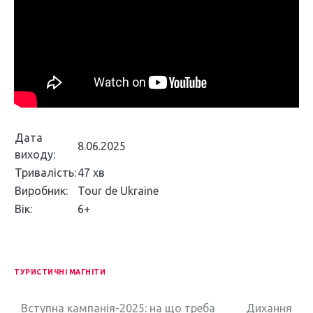
Дата
8.06.2025
виходу:
Тривалість:
47 хв
Виробник:
Tour de Ukraine
Вік:
6+
ТУРИСТИЧНІ МАГНІТИ
Н
Вступна кампанія-2025: на що треба
Дихання