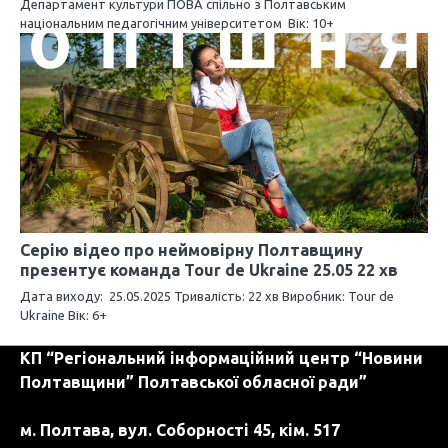
Департамент культури ПОВА спільно з Полтавським
с
національним педагогічним університетом Вік: 10+
і
в
Серію відео про неймовірну Полтавщину
презентує команда Tour de Ukraine 25.05 22 хв
Дата виходу: 25.05.2025 Тривалість: 22 хв Виробник: Tour de
Ukraine Вік: 6+
КП “Регіональний інформаційний центр “Новини
Полтавщини” Полтавської обласної ради”
м. Полтава, вул. Соборності 45, кім. 517