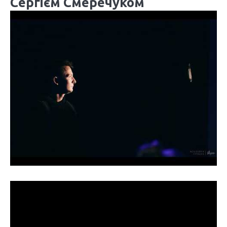
Сергієм Смеречуком