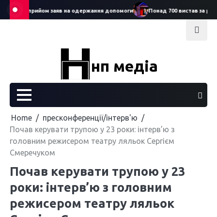
Skip
ртував прийом заяв на одержання допомоги
Понад 700 вистав за рік: Се
to
content
нп медіа
Home
пресконференції/інтерв'ю
Почав керувати трупою у 23 роки: інтерв’ю з
головним режисером театру ляльок Сергієм
Смеречуком
Почав керувати трупою у 23
роки: інтерв’ю з головним
режисером театру ляльок