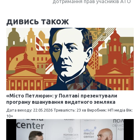
дотримання прав учасників АТО
г
дивись також
а
ц
і
я
з
а
п
«Місто Петлюри»: у Полтаві презентували
и
програму вшанування видатного земляка
с
Дата виходу: 22.05.2026 Тривалість: 23 хв Виробник: НП медіа Вік:
10+
і
в