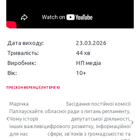
Дата виходу:
23.03.2026
Тривалість:
44 хв
Виробник:
НП медіа
Вік:
10+
ПРЕСКОНФЕРЕНЦІЇ/ІНТЕРВ'Ю
Н
Марічка
Засідання постійної комісії
Паплаускайте.
обласної ради з питань регламенту,
а
Чому історії
депутатської діяльності,
в
інших важливі
цифрового розвитку, інформаційної
для нас
сфери, зв’язків з громадськістю та
і