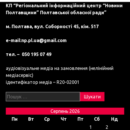
КП “Регіональний інформаційний центр “Новини
п
Полтавщини” Полтавської обласної ради”
и
м. Полтава, вул. Соборності 45, кім. 517
с
і
e-mail:
np.pl.ua@gmail.com
в
тел. – 050 195 07 49
аудіовізуальне медіа на замовлення (нелінійний
медіасервіс)
ідентифікатор медіа – R20-02001
Пошук:
Серпень 2026
Пн
Вт
Ср
Чт
Пт
Сб
Нд
1
2