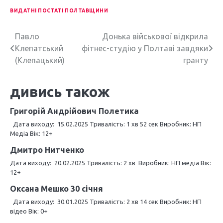
ВИДАТНІ ПОСТАТІ ПОЛТАВЩИНИ
Н
Павло
Донька військової відкрила
Клепатський
фітнес-студію у Полтаві завдяки
а
(Клепацький)
гранту
в
дивись також
і
г
Григорій Андрійович Полетика
Дата виходу: 15.02.2025 Тривалість: 1 хв 52 сек Виробник: НП
а
Медіа Вік: 12+
ц
Дмитро Нитченко
і
Дата виходу: 20.02.2025 Тривалість: 2 хв Виробник: НП медіа Вік:
12+
я
Оксана Мешко 30 січня
з
Дата виходу: 30.01.2025 Тривалість: 2 хв 14 сек Виробник: НП
відео Вік: 0+
а