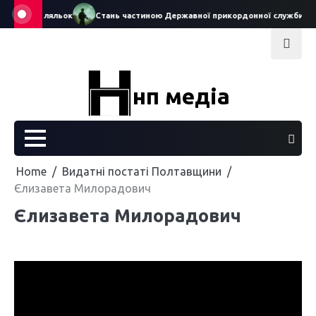
Skip
го театру ляльок
Стань частиною Державної прикордонної служби Укра
to
content
нп медіа
Home
Видатні постаті Полтавщини
Єлизавета Милорадович
Єлизавета Милорадович