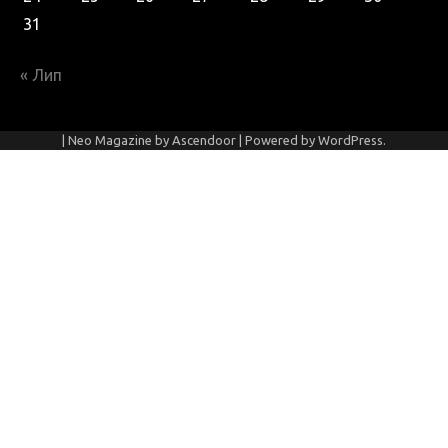
31
« Лип
| Neo Magazine by
Ascendoor
| Powered by
WordPress
.