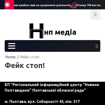
Skip
6: стартував прийом заяв на одержання допомоги
Понад 700 вистав за 
to
content
нп медіа
Home
Фейк стоп!
Фейк стоп!
КП “Регіональний інформаційний центр “Новини
Полтавщини” Полтавської обласної ради”
м. Полтава, вул. Соборності 45, кім. 517