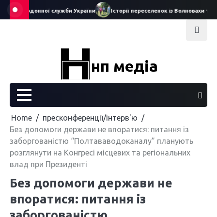
Skip
рикордонної служби України
Історії переселенок із Волновахи та Бахм
to
content
нп медіа
Home
пресконференції/інтерв'ю
Без допомоги держави не впоратися: питання із
заборгованістю “Полтававодоканалу” планують
розглянути на Конгресі місцевих та регіональних
влад при Президенті
Без допомоги держави не
впоратися: питання із
заборгованістю