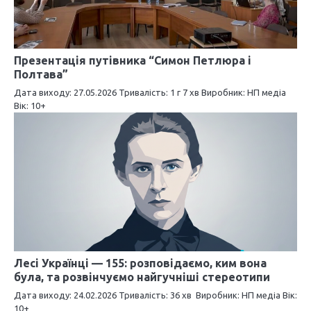
я
з
Презентація путівника “Симон Петлюра і
а
Полтава”
п
Дата виходу: 27.05.2026 Тривалість: 1 г 7 хв Виробник: НП медіа
Вік: 10+
и
с
і
в
Лесі Українці — 155: розповідаємо, ким вона
була, та розвінчуємо найгучніші стереотипи
Дата виходу: 24.02.2026 Тривалість: 36 хв Виробник: НП медіа Вік:
10+