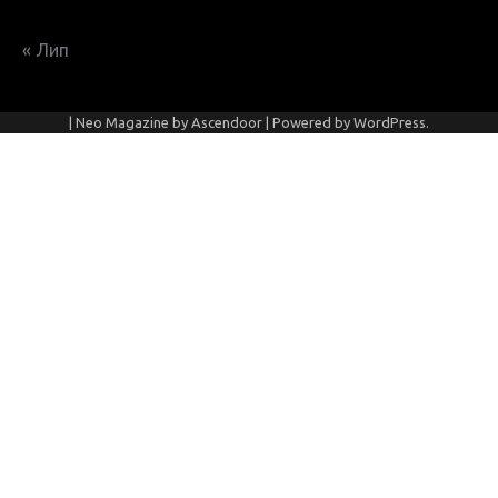
« Лип
| Neo Magazine by
Ascendoor
| Powered by
WordPress
.