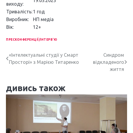
19.05.2025
виходу:
Тривалість:
1 год
Виробник:
НП медіа
Вік:
12+
ПРЕСКОНФЕРЕНЦІЇ/ІНТЕРВ'Ю
Н
«Інтелектуальні студії у Смарт
Синдром
Просторі» з Марією Титаренко
відкладеного
а
життя
в
дивись також
і
г
а
ц
і