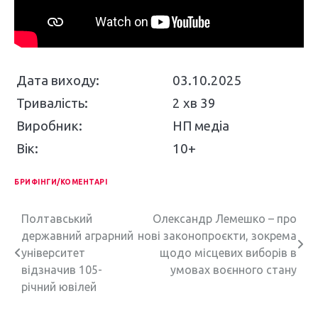
Дата виходу:
03.10.2025
Тривалість:
2 хв 39
Виробник:
НП медіа
Вік:
10+
БРИФІНГИ/КОМЕНТАРІ
Н
Полтавський
Олександр Лемешко – про
державний аграрний
нові законопроєкти, зокрема
а
університет
щодо місцевих виборів в
в
відзначив 105-
умовах воєнного стану
річний ювілей
і