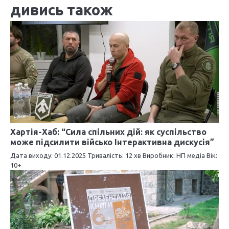
г
дивись також
а
ц
і
я
з
а
п
Хартія-Хаб: “Сила спільних дій: як суспільство
може підсилити військо Інтерактивна дискусія”
и
Дата виходу: 01.12.2025 Тривалість: 12 хв Виробник: НП медіа Вік:
10+
с
і
в