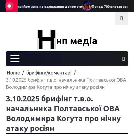
Skip
артував прийом заяв на одержання допомоги
Понад 700 вистав за рік: С
to
content
нп медіа
Home
брифінги/коментарі
3.10.2025 брифінг т.в.о. начальника Полтавської ОВА
Володимира Когута про нічну атаку росіян
3.10.2025 брифінг т.в.о.
начальника Полтавської ОВА
Володимира Когута про нічну
атаку росіян