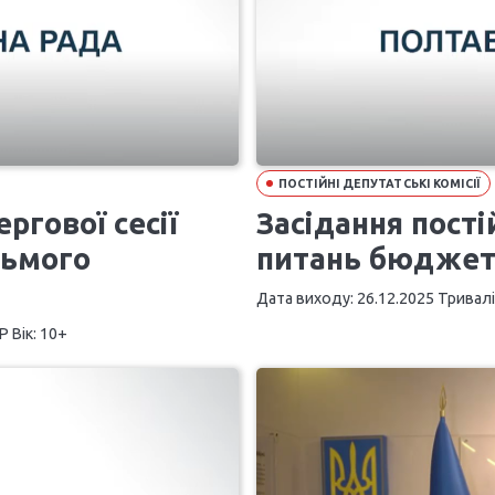
ПОСТІЙНІ ДЕПУТАТСЬКІ КОМІСІЇ
ргової сесії
Засідання постій
сьмого
питань бюджету
Дата виходу: 26.12.2025 Тривалі
 Вік: 10+