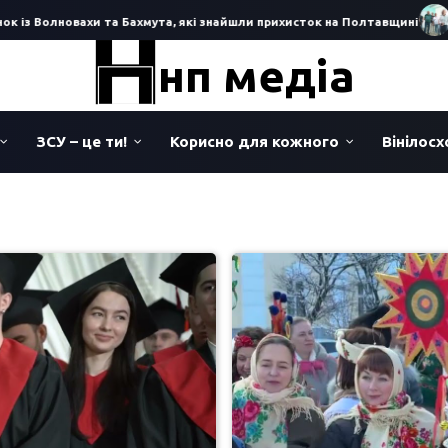
 Волновахи та Бахмута, які знайшли прихисток на Полтавщині
Під ча
нп медіа
ЗСУ – це ти!
Корисно для кожного
Вінілос