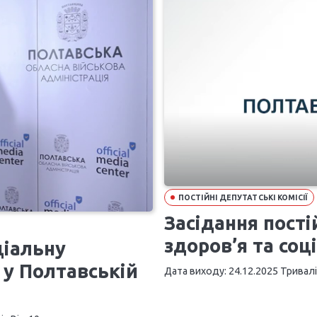
ПОСТІЙНІ ДЕПУТАТСЬКІ КОМІСІЇ
Засідання пості
здоров’я та соц
ціальну
 у Полтавській
Дата виходу: 24.12.2025 Тривалі