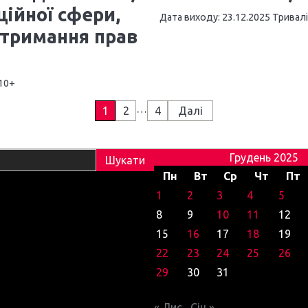
ійної сфери,
Дата виходу: 23.12.2025 Тривалі
отримання прав
 10+
…
1
2
4
Далі
Грудень 2025
Пн
Вт
Ср
Чт
Пт
1
2
3
4
5
8
9
10
11
12
15
16
17
18
19
22
23
24
25
26
29
30
31
« Лис
Січ »