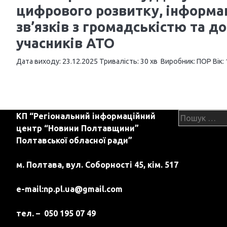
цифрового розвитку, інформац
зв’язків з громадськістю та д
учасників АТО
Дата виходу: 23.12.2025 Тривалість: 30 хв Виробник: ПОР Вік:
П
а
Пошук:
КП “Регіональний інформаційний
г
центр “Новини Полтавщини”
і
Полтавської обласної ради”
н
м. Полтава, вул. Соборності 45, кім. 517
а
e-mail:
np.pl.ua@gmail.com
ц
і
тел. – 050 195 07 49