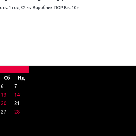
сть: 1 год 32 хв Виробник: ПОР Вік: 10+
Сб
Нд
6
7
13
14
20
21
27
28