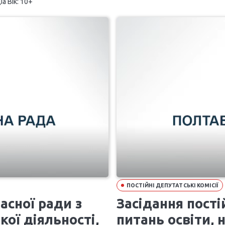
а Вік: 10+
ПОСТІЙНІ ДЕПУТАТСЬКІ КОМІСІЇ
ласної ради з
Засідання постій
ої діяльності,
питань освіти, 