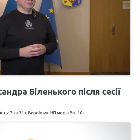
ндра Біленького після сесії
ть: 7 хв 31 с Виробник: НП медіа Вік: 10+