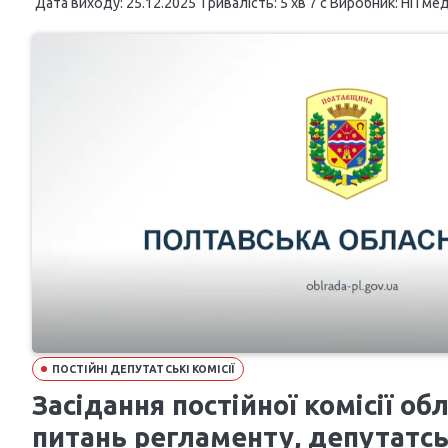
Дата виходу: 25.12.2025 Тривалість: 5 хв 7 с Виробник: НП меді
ПОСТІЙНІ ДЕПУТАТСЬКІ КОМІСІЇ
Засідання постійної комісії об
питань регламенту, депутатськ