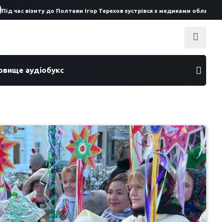
с візиту до Полтави Ігор Терехов зустрівся з медиками обласної лікарн
ховище аудіобукс